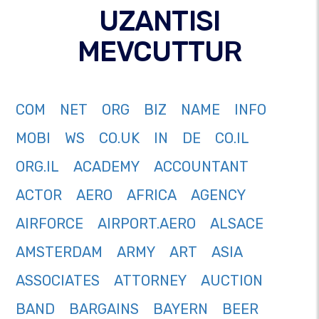
UZANTISI
MEVCUTTUR
COM
NET
ORG
BIZ
NAME
INFO
MOBI
WS
CO.UK
IN
DE
CO.IL
ORG.IL
ACADEMY
ACCOUNTANT
ACTOR
AERO
AFRICA
AGENCY
AIRFORCE
AIRPORT.AERO
ALSACE
AMSTERDAM
ARMY
ART
ASIA
ASSOCIATES
ATTORNEY
AUCTION
BAND
BARGAINS
BAYERN
BEER