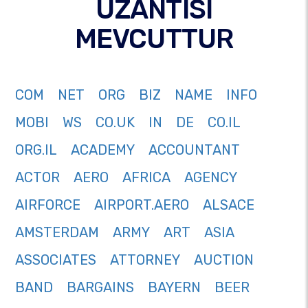
UZANTISI
MEVCUTTUR
COM
NET
ORG
BIZ
NAME
INFO
MOBI
WS
CO.UK
IN
DE
CO.IL
ORG.IL
ACADEMY
ACCOUNTANT
ACTOR
AERO
AFRICA
AGENCY
AIRFORCE
AIRPORT.AERO
ALSACE
AMSTERDAM
ARMY
ART
ASIA
ASSOCIATES
ATTORNEY
AUCTION
BAND
BARGAINS
BAYERN
BEER