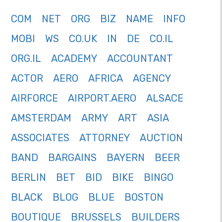
COM
NET
ORG
BIZ
NAME
INFO
MOBI
WS
CO.UK
IN
DE
CO.IL
ORG.IL
ACADEMY
ACCOUNTANT
ACTOR
AERO
AFRICA
AGENCY
AIRFORCE
AIRPORT.AERO
ALSACE
AMSTERDAM
ARMY
ART
ASIA
ASSOCIATES
ATTORNEY
AUCTION
BAND
BARGAINS
BAYERN
BEER
BERLIN
BET
BID
BIKE
BINGO
BLACK
BLOG
BLUE
BOSTON
BOUTIQUE
BRUSSELS
BUILDERS