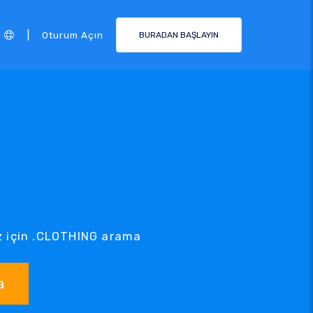
|
Oturum Açın
BURADAN BAŞLAYIN
ız için .CLOTHING arama
a