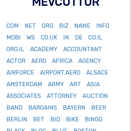
MEVCUTTUR
COM
NET
ORG
BIZ
NAME
INFO
MOBI
WS
CO.UK
IN
DE
CO.IL
ORG.IL
ACADEMY
ACCOUNTANT
ACTOR
AERO
AFRICA
AGENCY
AIRFORCE
AIRPORT.AERO
ALSACE
AMSTERDAM
ARMY
ART
ASIA
ASSOCIATES
ATTORNEY
AUCTION
BAND
BARGAINS
BAYERN
BEER
BERLIN
BET
BID
BIKE
BINGO