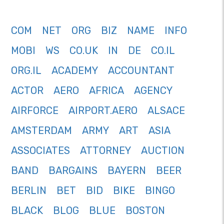
COM
NET
ORG
BIZ
NAME
INFO
MOBI
WS
CO.UK
IN
DE
CO.IL
ORG.IL
ACADEMY
ACCOUNTANT
ACTOR
AERO
AFRICA
AGENCY
AIRFORCE
AIRPORT.AERO
ALSACE
AMSTERDAM
ARMY
ART
ASIA
ASSOCIATES
ATTORNEY
AUCTION
BAND
BARGAINS
BAYERN
BEER
BERLIN
BET
BID
BIKE
BINGO
BLACK
BLOG
BLUE
BOSTON