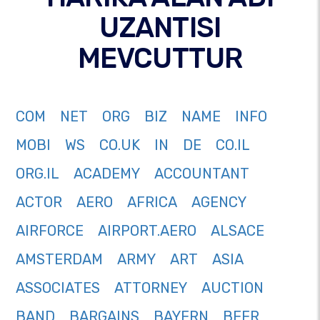
UZANTISI
MEVCUTTUR
COM
NET
ORG
BIZ
NAME
INFO
MOBI
WS
CO.UK
IN
DE
CO.IL
ORG.IL
ACADEMY
ACCOUNTANT
ACTOR
AERO
AFRICA
AGENCY
AIRFORCE
AIRPORT.AERO
ALSACE
AMSTERDAM
ARMY
ART
ASIA
ASSOCIATES
ATTORNEY
AUCTION
BAND
BARGAINS
BAYERN
BEER