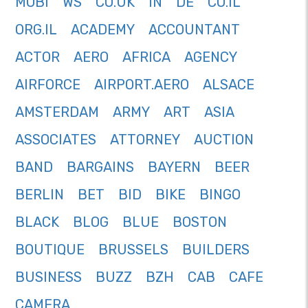
MOBI
WS
CO.UK
IN
DE
CO.IL
ORG.IL
ACADEMY
ACCOUNTANT
ACTOR
AERO
AFRICA
AGENCY
AIRFORCE
AIRPORT.AERO
ALSACE
AMSTERDAM
ARMY
ART
ASIA
ASSOCIATES
ATTORNEY
AUCTION
BAND
BARGAINS
BAYERN
BEER
BERLIN
BET
BID
BIKE
BINGO
BLACK
BLOG
BLUE
BOSTON
BOUTIQUE
BRUSSELS
BUILDERS
BUSINESS
BUZZ
BZH
CAB
CAFE
CAMERA