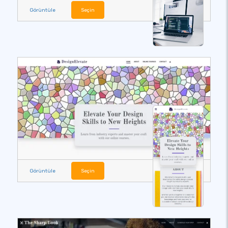
Görüntüle
Seçin
Görüntüle
Seçin