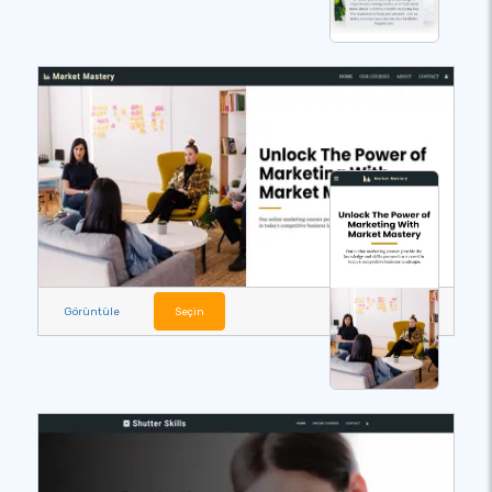
Görüntüle
Seçin