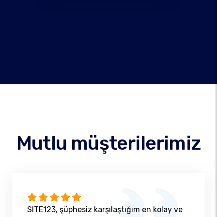
Mutlu müşterilerimiz
SITE123, şüphesiz karşılaştığım en kolay ve