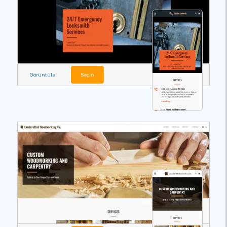
Görüntüle
Seçin