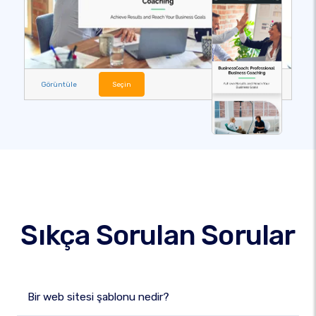
Görüntüle
Seçin
Sıkça Sorulan Sorular
Bir web sitesi şablonu nedir?