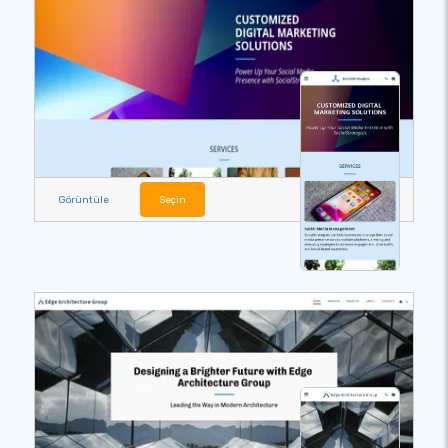
Görüntüle
Seçin