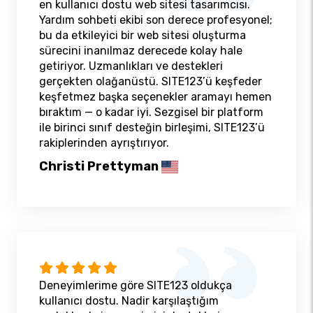
en kullanıcı dostu web sitesi tasarımcısı.
Yardım sohbeti ekibi son derece profesyonel;
bu da etkileyici bir web sitesi oluşturma
sürecini inanılmaz derecede kolay hale
getiriyor. Uzmanlıkları ve destekleri
gerçekten olağanüstü. SITE123’ü keşfeder
keşfetmez başka seçenekler aramayı hemen
bıraktım — o kadar iyi. Sezgisel bir platform
ile birinci sınıf desteğin birleşimi, SITE123’ü
rakiplerinden ayrıştırıyor.
Christi Prettyman
Deneyimlerime göre SITE123 oldukça
kullanıcı dostu. Nadir karşılaştığım