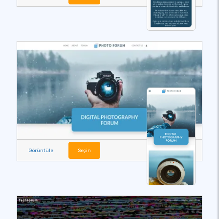
Görüntüle
Seçin