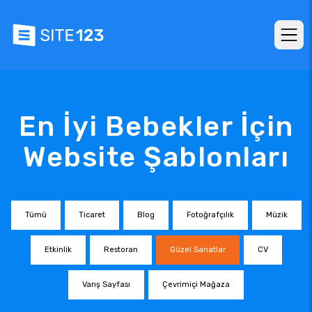
En İyi Bebekler İçin
Website Şablonları
Tümü
Ticaret
Blog
Fotoğrafçılık
Müzik
Etkinlik
Restoran
Güzel Sanatlar
CV
Varış Sayfası
Çevrimiçi Mağaza