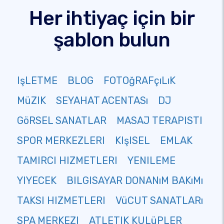
Her ihtiyaç için bir
şablon bulun
IşLETME
BLOG
FOTOğRAFçıLıK
MüZIK
SEYAHAT ACENTASı
DJ
GöRSEL SANATLAR
MASAJ TERAPISTI
SPOR MERKEZLERI
KIşISEL
EMLAK
TAMIRCI HIZMETLERI
YENILEME
YIYECEK
BILGISAYAR DONANıM BAKıMı
TAKSI HIZMETLERI
VüCUT SANATLARı
SPA MERKEZI
ATLETIK KULüPLER