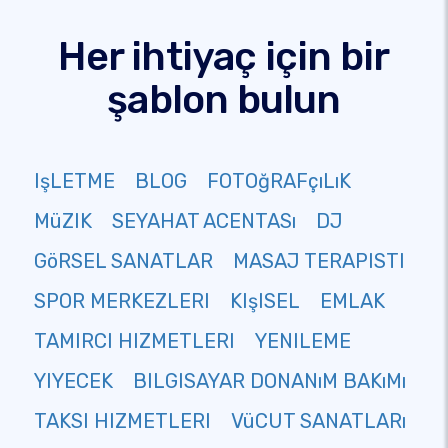
Her ihtiyaç için bir
şablon bulun
IşLETME
BLOG
FOTOğRAFçıLıK
MüZIK
SEYAHAT ACENTASı
DJ
GöRSEL SANATLAR
MASAJ TERAPISTI
SPOR MERKEZLERI
KIşISEL
EMLAK
TAMIRCI HIZMETLERI
YENILEME
YIYECEK
BILGISAYAR DONANıM BAKıMı
TAKSI HIZMETLERI
VüCUT SANATLARı