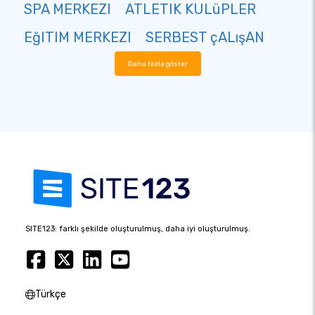
SPA MERKEZI
ATLETIK KULüPLER
EğITIM MERKEZI
SERBEST çALışAN
Daha fazla göster
SITE123: farklı şekilde oluşturulmuş, daha iyi oluşturulmuş.
Türkçe