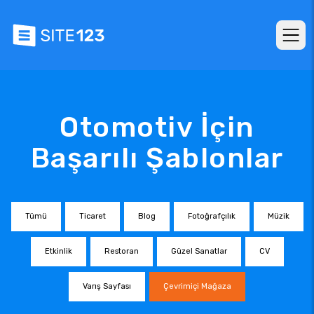
Otomotiv İçin
Başarılı Şablonlar
Tümü
Ticaret
Blog
Fotoğrafçılık
Müzik
Etkinlik
Restoran
Güzel Sanatlar
CV
Varış Sayfası
Çevrimiçi Mağaza