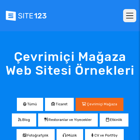
Çevrimiçi Mağaza
Web Sitesi Örnekleri
Tümü
Ticaret
Çevrimiçi Mağaza
Blog
Restoranlar ve Yiyecekler
Etkinlik
Fotoğrafçılık
Müzik
CV ve Portföy