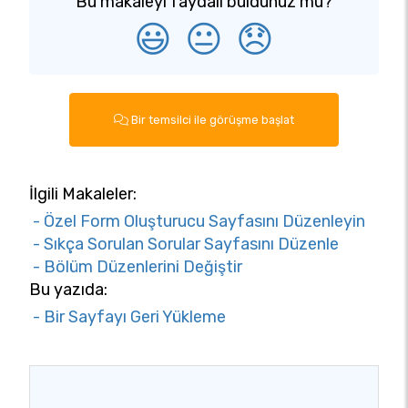
Bu makaleyi faydalı buldunuz mu?
😃
😐
😞
Bir temsilci ile görüşme başlat
İlgili Makaleler:
- Özel Form Oluşturucu Sayfasını Düzenleyin
- Sıkça Sorulan Sorular Sayfasını Düzenle
- Bölüm Düzenlerini Değiştir
Bu yazıda:
- Bir Sayfayı Geri Yükleme