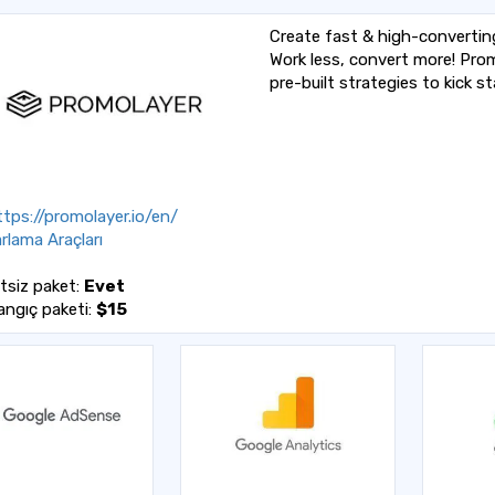
Create fast & high-convertin
Work less, convert more! Pro
pre-built strategies to kick s
tps://promolayer.io/en/
rlama Araçları
tsiz paket:
Evet
angıç paketi:
$15