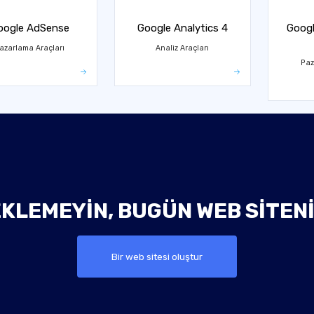
oogle AdSense
Google Analytics 4
Googl
azarlama Araçları
Analiz Araçları
Paz
KLEMEYIN, BUGÜN WEB SITEN
Bir web sitesi oluştur