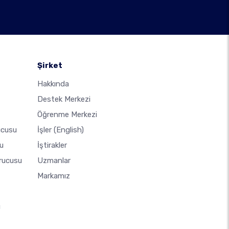
Şirket
Hakkında
Destek Merkezi
Öğrenme Merkezi
ucusu
İşler
(English)
u
İştirakler
urucusu
Uzmanlar
Markamız
u