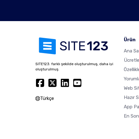
Ürün
Ana Sa
Ücretl
SITE123: farklı şekilde oluşturulmuş, daha iyi
Özellikl
oluşturulmuş.
Yoruml
Web Sit
Hazır S
Türkçe
App Pa
En Son