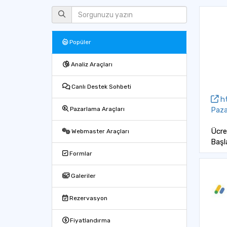
Popüler
Analiz Araçları
Canlı Destek Sohbeti
ht
Paza
Pazarlama Araçları
Ücre
Webmaster Araçları
Başl
Formlar
Galeriler
Rezervasyon
Fiyatlandırma