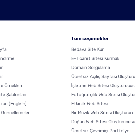
Tüm seçenekler
yfa
Bedava Site Kur
endirme
E-Ticaret Sitesi Kurmak
er
Domain Sorgulama
ar
Ücretsiz Açılış Sayfası Oluştur
e Örnekleri
İşletme Web Sitesi Oluşturucus
ite Şablonları
Fotoğrafçılık Web Sitesi Oluşt
zarı
(English)
Etkinlik Web Sitesi
 Güncellemeler
Bir Müzik Web Sitesi Oluşturun
Düğün Web Sitesi Oluşturucus
Ücretsiz Çevrimiçi Portfolyo