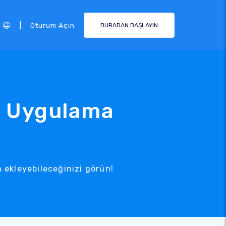
|
Oturum Açın
BURADAN BAŞLAYIN
3 Uygulama
 ekleyebileceğinizi görün!