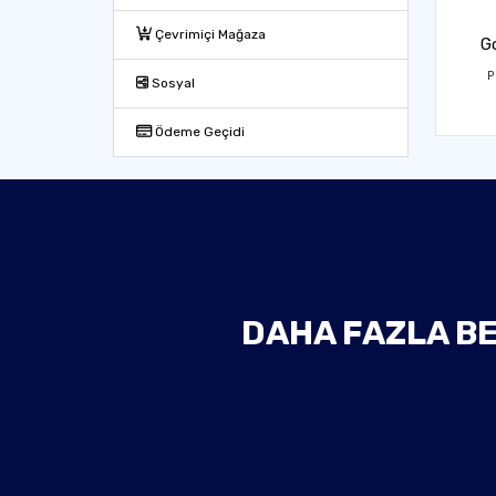
Çevrimiçi Mağaza
G
P
Sosyal
Ödeme Geçidi
DAHA FAZLA BE