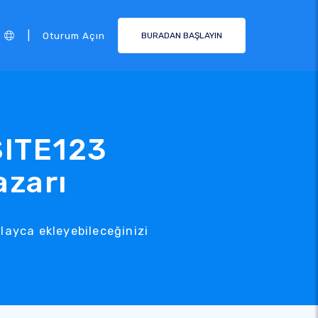
|
Oturum Açın
BURADAN BAŞLAYIN
SITE123
azarı
layca ekleyebileceğinizi