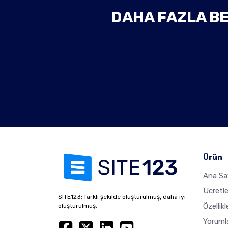
DAHA FAZLA BE
Ürün
Ana Sa
Ücretl
SITE123: farklı şekilde oluşturulmuş, daha iyi
Özellikl
oluşturulmuş.
Yoruml