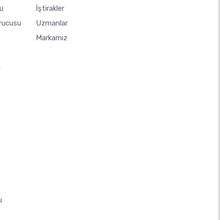
u
İştirakler
urucusu
Uzmanlar
Markamız
u
u