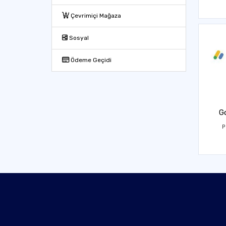
Çevrimiçi Mağaza
Sosyal
Ödeme Geçidi
G
P