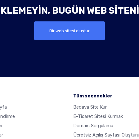
KLEMEYIN, BUGÜN WEB SITEN
Bir web sitesi oluştur
Tüm seçenekler
yfa
Bedava Site Kur
endirme
E-Ticaret Sitesi Kurmak
er
Domain Sorgulama
ar
Ücretsiz Açılış Sayfası Oluştur