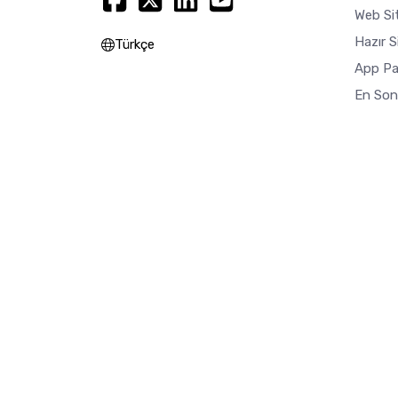
Web Sit
Hazır S
Türkçe
App Pa
En Son