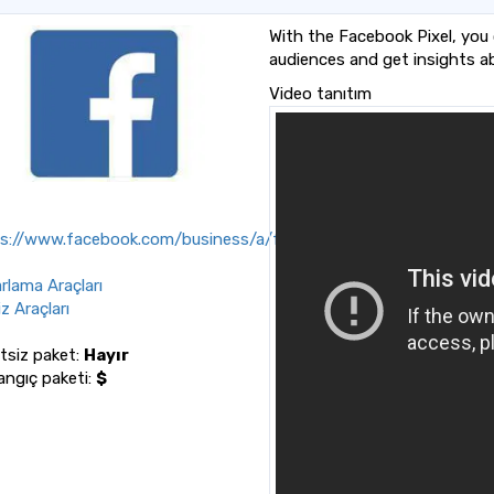
With the Facebook Pixel, you 
audiences and get insights a
Video tanıtım
s://www.facebook.com/business/a/facebook-
rlama Araçları
z Araçları
tsiz paket:
Hayır
angıç paketi:
$