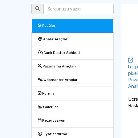
Popüler
Analiz Araçları
Canlı Destek Sohbeti
http
Pazarlama Araçları
pixel
Paza
Webmaster Araçları
Anali
Formlar
Ücre
Başl
Galeriler
Rezervasyon
Fiyatlandırma