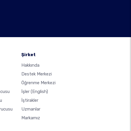
Şirket
Hakkında
Destek Merkezi
Öğrenme Merkezi
ucusu
İşler
(English)
u
İştirakler
urucusu
Uzmanlar
Markamız