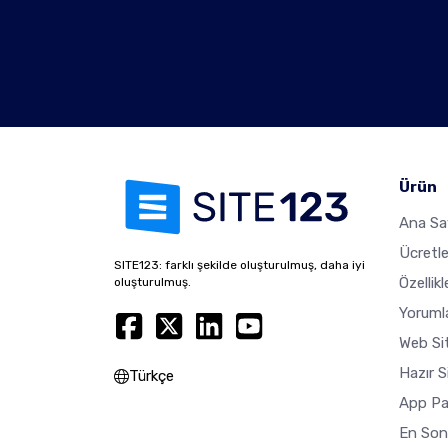
Ürün
Ana Sa
Ücretl
SITE123: farklı şekilde oluşturulmuş, daha iyi
Özellikl
oluşturulmuş.
Yoruml
Web Sit
Hazır S
Türkçe
App Pa
En Son