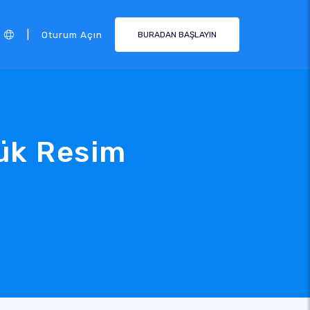
|
Oturum Açın
BURADAN BAŞLAYIN
çük Resim