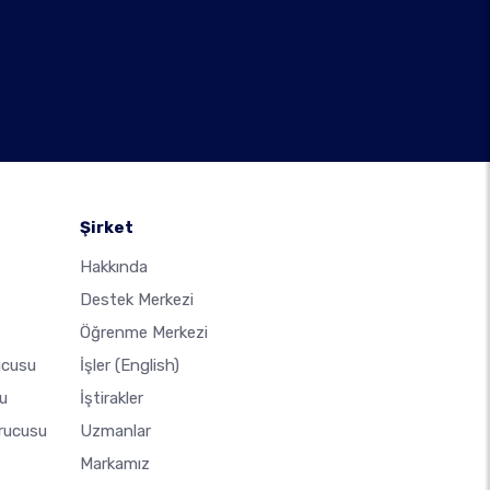
Şirket
Hakkında
Destek Merkezi
Öğrenme Merkezi
ucusu
İşler
(English)
u
İştirakler
urucusu
Uzmanlar
Markamız