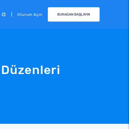
|
Oturum Açın
BURADAN BAŞLAYIN
 Düzenleri