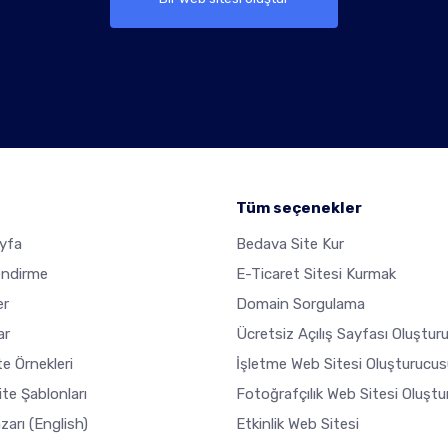
Tüm seçenekler
yfa
Bedava Site Kur
endirme
E-Ticaret Sitesi Kurmak
er
Domain Sorgulama
ar
Ücretsiz Açılış Sayfası Oluştur
e Örnekleri
İşletme Web Sitesi Oluşturucus
ite Şablonları
Fotoğrafçılık Web Sitesi Oluşt
zarı
(English)
Etkinlik Web Sitesi