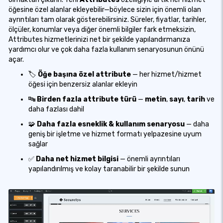
öğesine özel alanlar ekleyebilir—böylece sizin için önemli olan
ayrıntıları tam olarak gösterebilirsiniz. Süreler, fiyatlar, tarihler,
ölçüler, konumlar veya diğer önemli bilgiler fark etmeksizin,
Attributes hizmetlerinizi net bir şekilde yapılandırmanıza
yardımcı olur ve çok daha fazla kullanım senaryosunun önünü
açar.
🏷️
Öğe başına özel attribute
— her hizmet/hizmet
öğesi için benzersiz alanlar ekleyin
🔤
Birden fazla attribute türü
—
metin
,
sayı
,
tarih
ve
daha fazlası dahil
🧩
Daha fazla esneklik & kullanım senaryosu
— daha
geniş bir işletme ve hizmet formatı yelpazesine uyum
sağlar
✅
Daha net hizmet bilgisi
— önemli ayrıntıları
yapılandırılmış ve kolay taranabilir bir şekilde sunun