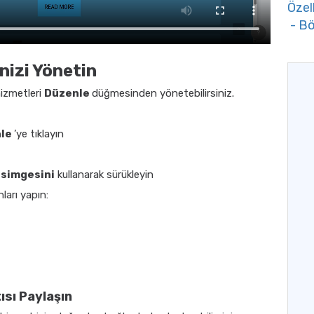
Özell
- Bö
nizi Yönetin
hizmetleri
Düzenle
düğmesinden yönetebilirsiniz.
nle
’ye tıklayın
 simgesini
kullanarak sürükleyin
ları yapın:
sı Paylaşın