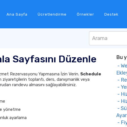
Ana Sayfa
Ücretlendirme
Örnekler
Destek
la Sayfasını Düzenle
Bu y
- We
Ekle
Hizmet Rezervasyonu Yapmasına İzin Verin.
Schedule
n ziyaretçilerin toplantı, ders, danışmanlık veya
- Re
dan randevu almasını sağlayabilirsiniz.
- Ye
- Hi
- Hi
eme
- Sü
ve yönetme
Ayar
unluk ayarlama
- Fi