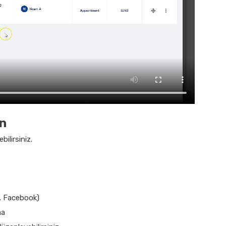
in
bilirsiniz.
n. Facebook)
ma