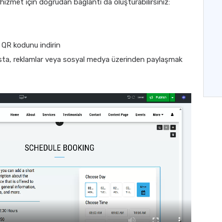
r hizmet için doğrudan bağlantı da oluşturabilirsiniz:
 QR kodunu indirin
osta, reklamlar veya sosyal medya üzerinden paylaşmak