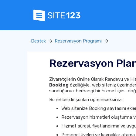
Destek
Rezervasyon Programı
Rezervasyon Plan
Ziyaretçilerin Online Olarak Randevu ve 
Booking
özelliğiyle, web siteniz üzerinde
sunduğunuz herhangi bir hizmet için—doğru
Bu rehberde şunları öğreneceksiniz:
Web sitenize Booking sayfasını ekl
Rezervasyon hizmetleri oluşturma 
Hizmet süresi, fiyatlandırma ve uyg
Personel üyeleri ve kaynaklar atama