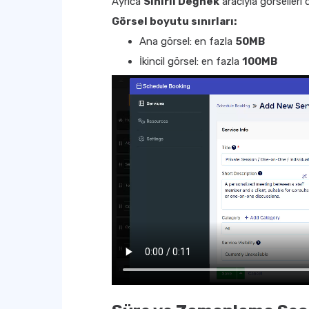
Ayrıca
Sihirli Değnek
aracıyla görselleri 
Görsel boyutu sınırları:
Ana görsel: en fazla
50MB
İkincil görsel: en fazla
100MB