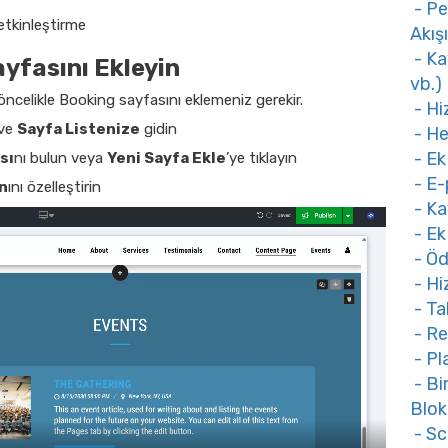
- Pe
 etkinleştirme
Akışı
- Ka
yfasını Ekleyin
vb.)
celikle Booking sayfasını eklemeniz gerekir.
- Hi
 ve
Sayfa Listenize
gidin
- He
- Ek
sı
nı bulun veya
Yeni Sayfa Ekle
’ye tıklayın
- E-
n
ını özelleştirin
- Ka
- Ek
- Öd
- Hi
- Ta
- Re
- Pl
- Bi
Blok
- Sc