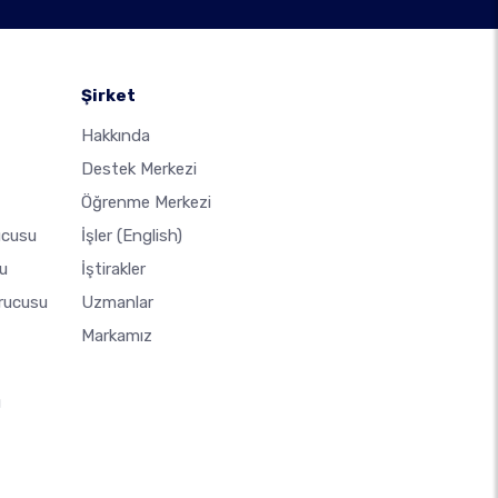
Şirket
Hakkında
Destek Merkezi
Öğrenme Merkezi
ucusu
İşler
(English)
u
İştirakler
urucusu
Uzmanlar
Markamız
u