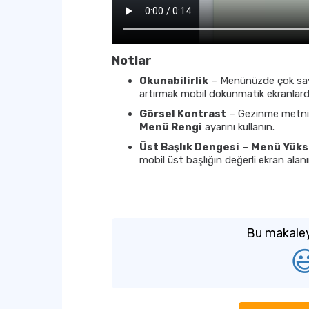
Notlar
Okunabilirlik
– Menünüzde çok say
artırmak mobil dokunmatik ekranlarda 
Görsel Kontrast
– Gezinme metnini
Menü Rengi
ayarını kullanın.
Üst Başlık Dengesi
–
Menü Yüks
mobil üst başlığın değerli ekran alan
Bu makaley
