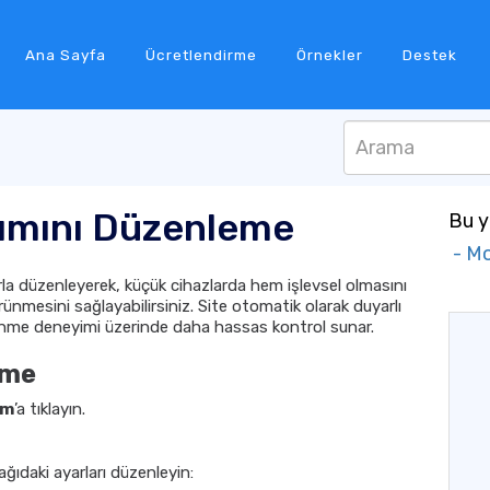
Ana Sayfa
Ücretlendirme
Örnekler
Destek
rımını Düzenleme
Bu y
- Mo
la düzenleyerek, küçük cihazlarda hem işlevsel olmasını
ünmesini sağlayabilirsiniz. Site otomatik olarak duyarlı
zinme deneyimi üzerinde daha hassas kontrol sunar.
rme
ım
’a tıklayın.
ıdaki ayarları düzenleyin: