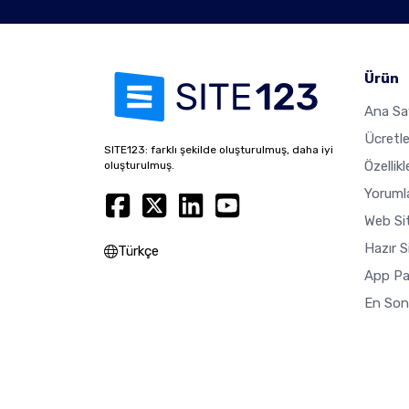
Ürün
Ana Sa
Ücretl
SITE123: farklı şekilde oluşturulmuş, daha iyi
Özellikl
oluşturulmuş.
Yoruml
Web Sit
Hazır S
Türkçe
App Pa
En Son