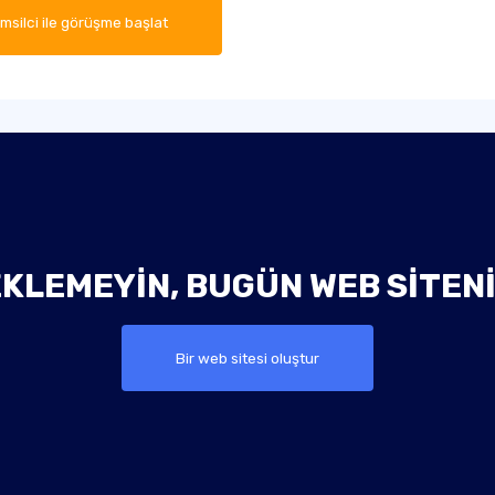
emsilci ile görüşme başlat
KLEMEYIN, BUGÜN WEB SITEN
Bir web sitesi oluştur