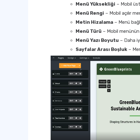
Menü Yüksekliği
– Mobil üst 
Menü Rengi
– Mobil açılır me
Metin Hizalama
– Menü bağla
Menü Türü
– Mobil menünün bel
Menü Yazı Boyutu
– Daha iyi
Sayfalar Arası Boşluk
– Menü