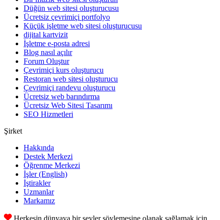
Düğün web sitesi oluşturucusu
Ücretsiz çevrimiçi portfolyo
Küçük işletme web sitesi oluşturucusu
dijital kartvizit
İşletme e-posta adresi
Blog nasıl açılır
Forum Oluştur
Çevrimiçi kurs oluşturucu
Restoran web sitesi oluşturucu
Çevrimiçi randevu oluşturucu
Ücretsiz web barındırma
Ücretsiz Web Sitesi Tasarımı
SEO Hizmetleri
Şirket
Hakkında
Destek Merkezi
Öğrenme Merkezi
İşler
(English)
İştirakler
Uzmanlar
Markamız
Herkesin dünyaya bir şeyler söylemesine olanak sağlamak için