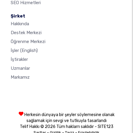
SEO Hizmetleri
Şirket
Hakkında
Destek Merkezi
Öğrenme Merkezi
İşler
(English)
İştirakler
Uzmanlar
Markamız
Herkesin dünyaya bir şeyler söylemesine olanak
sağlamak için sevgi ve tutkuyla tasarlandı
Telif Hakkı © 2026 Tüm haklarrı saklıdır - SITE123
-
-
-
Şartlar
Gizlilik
Taciz
Erişilebilirlik