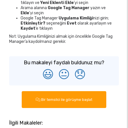
tıklayın ve
Yeni Eklenti Ekle
’yi seçin
Arama alanına
Google Tag Manager
yazın ve
Ekle
’yi seçin
Google Tag Manager
Uygulama Kimliği
nizi girin;
Etkinleştir?
seçeneğini
Evet
olarak ayarlayın ve
Kaydet
’e tıklayın
Not: Uygulama Kimliğinizi almak için öncelikle Google Tag
Manager’a kaydolmanız gerekir.
Bu makaleyi faydalı buldunuz mu?
😃
😐
😞
Bir temsilci ile görüşme başlat
İlgili Makaleler: