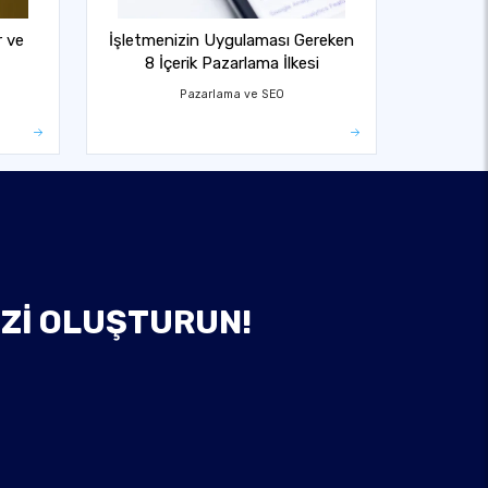
r ve
İşletmenizin Uygulaması Gereken
8 İçerik Pazarlama İlkesi
Pazarlama ve SEO
IZI OLUŞTURUN!