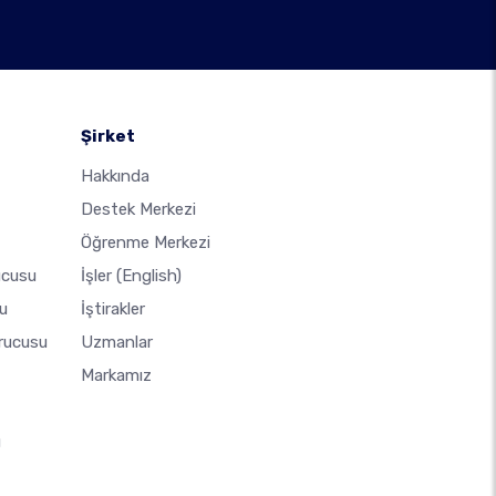
Şirket
Hakkında
Destek Merkezi
Öğrenme Merkezi
ucusu
İşler
(English)
u
İştirakler
urucusu
Uzmanlar
Markamız
u