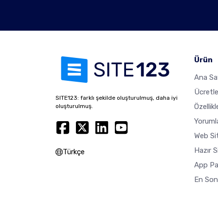
Ürün
Ana Sa
Ücretl
SITE123: farklı şekilde oluşturulmuş, daha iyi
Özellikl
oluşturulmuş.
Yoruml
Web Sit
Hazır S
Türkçe
App Pa
En Son