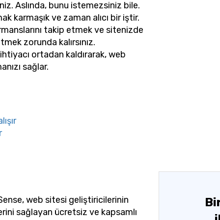
z. Aslında, bunu istemezsiniz bile.
k karmaşık ve zaman alıcı bir iştir.
rmanslarını takip etmek ve sitenizde
etmek zorunda kalırsınız.
htiyacı ortadan kaldırarak, web
manızı sağlar.
lışır
r
se, web sitesi geliştiricilerinin
Bi
erini sağlayan ücretsiz ve kapsamlı