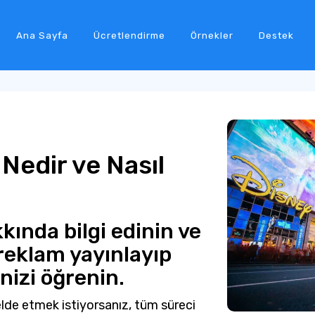
Ana Sayfa
Ücretlendirme
Örnekler
Destek
Nedir ve Nasıl
ında bilgi edinin ve
 reklam yayınlayıp
nizi öğrenin.
elde etmek istiyorsanız, tüm süreci