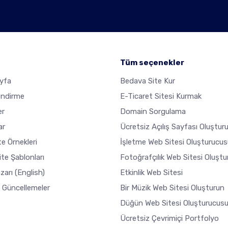
Tüm seçenekler
yfa
Bedava Site Kur
endirme
E-Ticaret Sitesi Kurmak
er
Domain Sorgulama
ar
Ücretsiz Açılış Sayfası Oluştur
e Örnekleri
İşletme Web Sitesi Oluşturucus
ite Şablonları
Fotoğrafçılık Web Sitesi Oluşt
zarı
(English)
Etkinlik Web Sitesi
 Güncellemeler
Bir Müzik Web Sitesi Oluşturun
Düğün Web Sitesi Oluşturucus
Ücretsiz Çevrimiçi Portfolyo