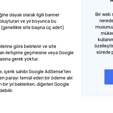
Bir web 
ğine dayalı olarak ilgili banner
nerede
 oluşturan ve yıl boyunca bu
musunuz
(genellikle site başına üç adet)
mükem
kullanı
özelleşti
erine göre belirlenir ve site
sürede 
dan iletişime geçmesine veya Google
asına gerek yoktur.
e, içerik sahibi Google AdSense'ten
n parayı temsil eden bir ödeme alır.
n bir yıl beklerken, diğerleri Google
ebilir.