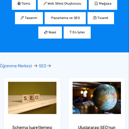
Tümü
Web Sitesi Oluşturucu
Mağaza
Tasarım
Pazarlama ve SEO
Ticaret
Nasıl
En İyiler
Öğrenme Merkezi
SEO
Schema İşaretlemesi
Uluslararası SEO'nun