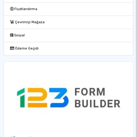
Fiyatlandırma
Çevrimiçi Mağaza
Sosyal
Ödeme Geçidi